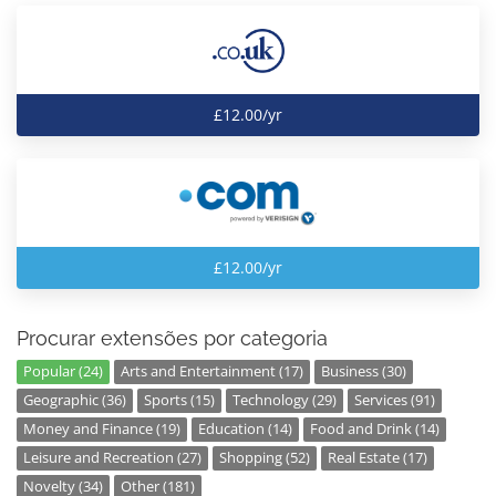
£12.00/yr
£12.00/yr
Procurar extensões por categoria
Popular (24)
Arts and Entertainment (17)
Business (30)
Geographic (36)
Sports (15)
Technology (29)
Services (91)
Money and Finance (19)
Education (14)
Food and Drink (14)
Leisure and Recreation (27)
Shopping (52)
Real Estate (17)
Novelty (34)
Other (181)