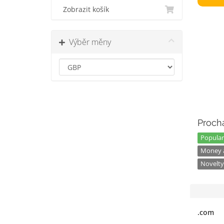
Zobrazit košík
Výběr měny
Prochá
Popular
Money a
Novelty
.com