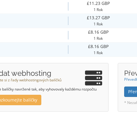
£11.23 GBP
1 Rok
£13.27 GBP
1 Rok
£8.16 GBP
1 Rok
£8.16 GBP
1 Rok
idat webhosting
Pře
Převeďt
te si z řady webhostingových balíčků
balíčky navržené tak, aby vyhovovaly každému rozpočtu
Pře
ozkoumejte balíčky
* Neza