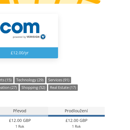
£12.00/yr
ts (15)
Technology (29)
Services (91)
ation (27)
Shopping (52)
Real Estate (17)
Převod
Prodloužení
£12.00 GBP
£12.00 GBP
1 Rok
1 Rok