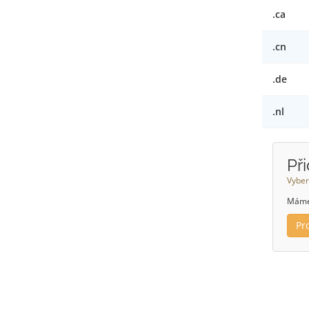
.ca
.cn
.de
.nl
Př
Vyber
Máme 
Pr