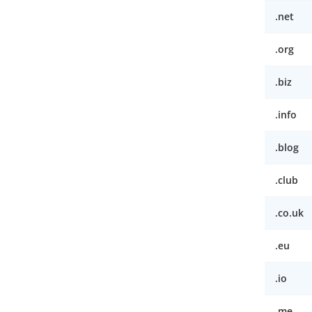
.net
.org
.biz
.info
.blog
.club
.co.uk
.eu
.io
.me