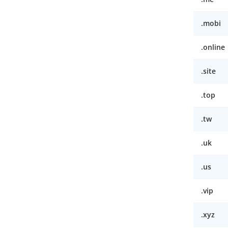
.mobi
.online
.site
.top
.tw
.uk
.us
.vip
.xyz