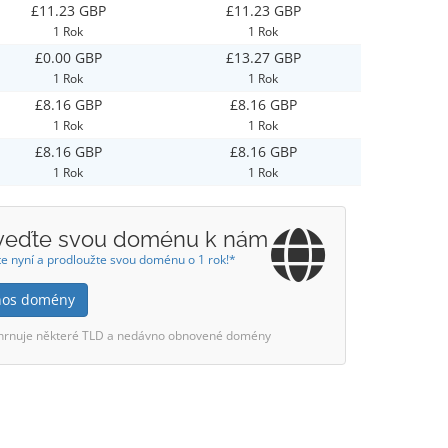
£11.23 GBP
£11.23 GBP
1 Rok
1 Rok
£0.00 GBP
£13.27 GBP
1 Rok
1 Rok
£8.16 GBP
£8.16 GBP
1 Rok
1 Rok
£8.16 GBP
£8.16 GBP
1 Rok
1 Rok
veďte svou doménu k nám
e nyní a prodloužte svou doménu o 1 rok!*
nos domény
hrnuje některé TLD a nedávno obnovené domény