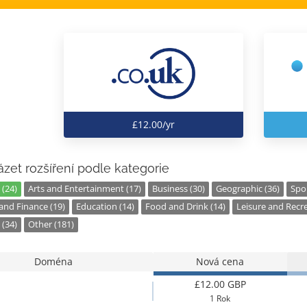
£12.00/yr
zet rozšíření podle kategorie
 (24)
Arts and Entertainment (17)
Business (30)
Geographic (36)
Spor
nd Finance (19)
Education (14)
Food and Drink (14)
Leisure and Recre
 (34)
Other (181)
Doména
Nová cena
£12.00 GBP
1 Rok