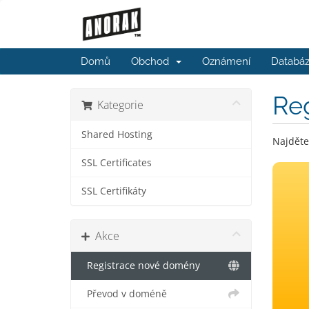
Domů
Obchod
Oznámení
Databáz
Re
Kategorie
Shared Hosting
Najděte
SSL Certificates
SSL Certifikáty
Akce
Registrace nové domény
Převod v doméně