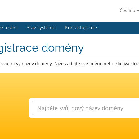
Čeština
e řešení
Stav systému
Kontaktujte nás
gistrace domény
 svůj nový název domény. Níže zadejte své jméno nebo klíčová slov